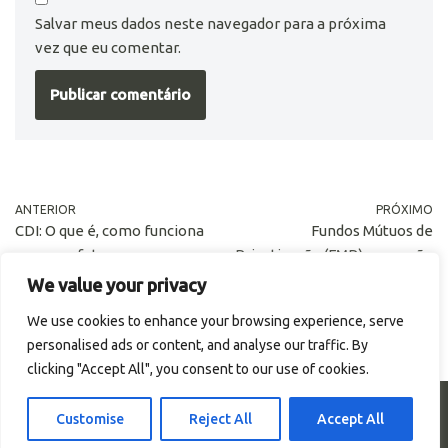
Salvar meus dados neste navegador para a próxima
vez que eu comentar.
ANTERIOR
PRÓXIMO
CDI: O que é, como funciona
Fundos Mútuos de
e como afeta seus
Privatização (FMP): o que são
investimentos
e como funcionam?
We value your privacy
We use cookies to enhance your browsing experience, serve
personalised ads or content, and analyse our traffic. By
clicking "Accept All", you consent to our use of cookies.
© Portal Renda. Todos os direitos reservados.
Customise
Reject All
Accept All
Termos de Uso
Política de Privacidade