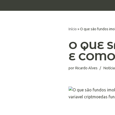
Pular
para
o
Início
»
O que são fundos imo
conteúdo
O QUE 
E COMO
por
Ricardo Alves
Notícia