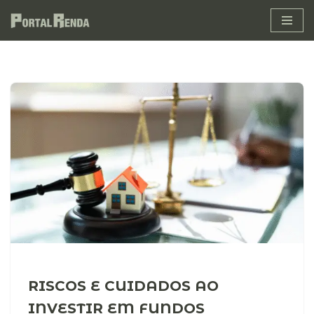
Pular
para
o
conteúdo
RISCOS E CUIDADOS AO
INVESTIR EM FUNDOS