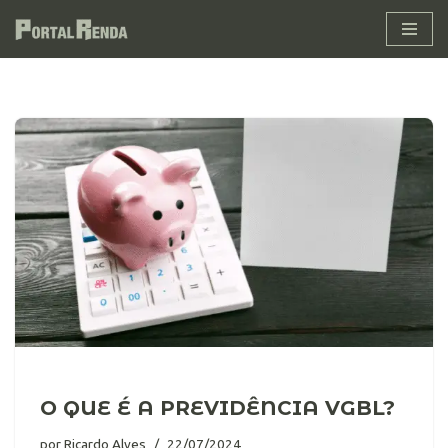
Pular
para
o
conteúdo
O QUE É A PREVIDÊNCIA VGBL?
por
Ricardo Alves
22/07/2024