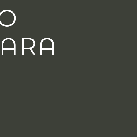
MO
PARA