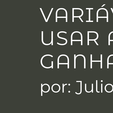
VARIÁ
USAR 
GANH
por: Juli