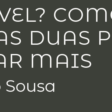
VEL? CO
AS DUAS 
AR MAIS
o Sousa