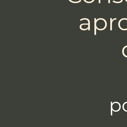
apro
p