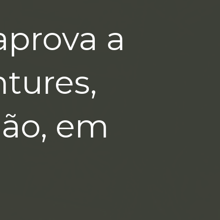
prova a
tures,
lhão, em