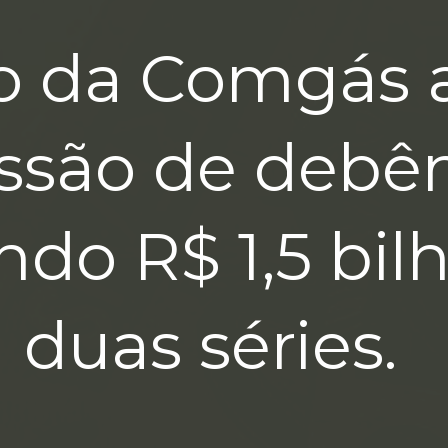
o da Comgás a
issão de debên
ando R$ 1,5 bi
duas séries.