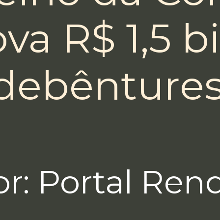
va R$ 1,5 b
debênture
or: Portal Ren