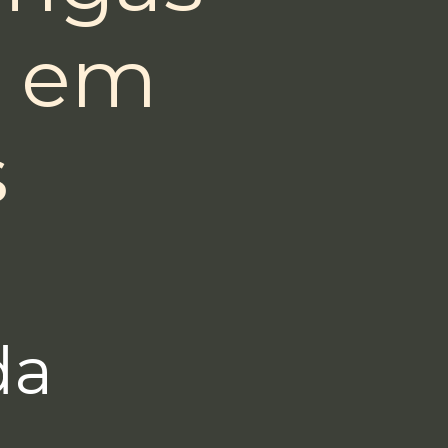
i em
s
da