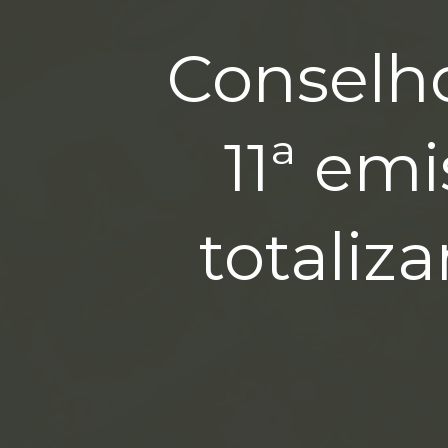
Conselh
11ª em
totaliz